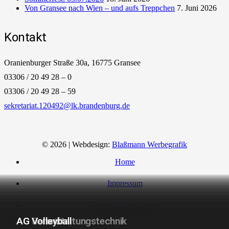
Von Gransee nach Wien – und aufs Treppchen
7. Juni 2026
Kontakt
Oranienburger Straße 30a, 16775 Gransee
03306 / 20 49 28 – 0
03306 / 20 49 28 – 59
sekretariat.120492@lk.brandenburg.de
© 2026 | Webdesign:
Blaßmann Werbegrafik
Home
Impressum
Datenschutzerklärung
AG Badminton
AG Bogenschießen
AG Börse
AG Experimentelle Physik
AG Förderung Mathematik
AG Fußball
AG Homepage
AG Robotics
AG Schach
AG Veranstaltungstechnik
AG Volleyball
Barrierefreiheitserklärung