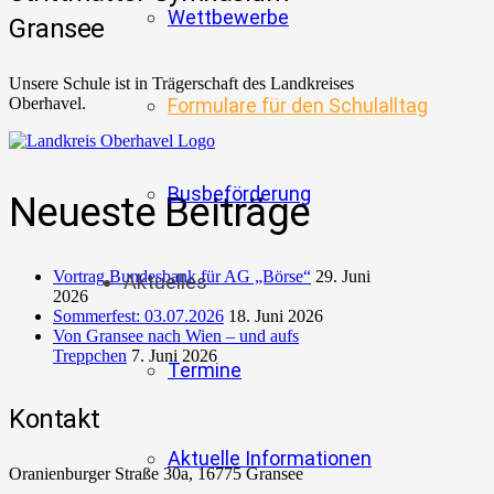
Wettbewerbe
Gransee
Unsere Schule ist in Trägerschaft des Landkreises
Oberhavel.
Formulare für den Schulalltag
Busbeförderung
Neueste Beiträge
Vortrag Bundesbank für AG „Börse“
29. Juni
Aktuelles
2026
Sommerfest: 03.07.2026
18. Juni 2026
Von Gransee nach Wien – und aufs
Treppchen
7. Juni 2026
Termine
Kontakt
Aktuelle Informationen
Oranienburger Straße 30a, 16775 Gransee