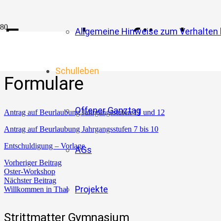
Formulare für den 
Allgemeine Hinweise zum Verhalten b
Schulleben
Formulare
Offener Ganztag
Antrag auf Beurlaubung Jahrgangsstufen 11 und 12
Antrag auf Beurlaubung Jahrgangsstufen 7 bis 10
Entschuldigung – Vorlage
AGs
Vorheriger Beitrag
Oster-Workshop
Nächster Beitrag
Projekte
Willkommen in Thal
Strittmatter Gymnasium