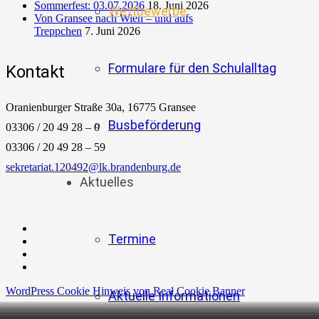
Sommerfest: 03.07.2026
18. Juni 2026
Wettbewerbe
Von Gransee nach Wien – und aufs
Treppchen
7. Juni 2026
Formulare für den Schulalltag
Kontakt
Oranienburger Straße 30a, 16775 Gransee
Busbeförderung
03306 / 20 49 28 – 0
03306 / 20 49 28 – 59
sekretariat.120492@lk.brandenburg.de
Aktuelles
Termine
WordPress Cookie Hinweis von Real Cookie Banner
Aktuelle Informationen