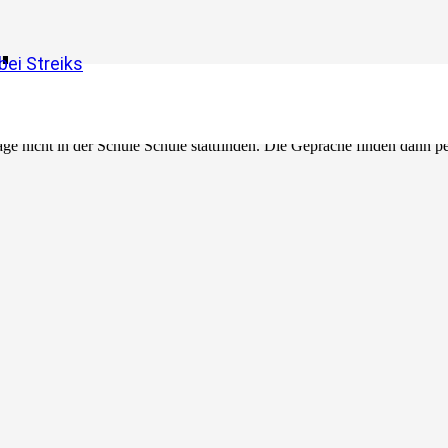
d
ei Streiks
 nicht in der Schule Schule stattfinden. Die Gepräche finden dann per