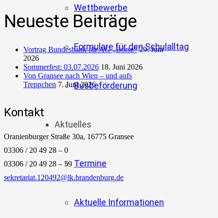
Wettbewerbe
Neueste Beiträge
Formulare für den Schulalltag
Vortrag Bundesbank für AG „Börse“
29. Juni
2026
Sommerfest: 03.07.2026
18. Juni 2026
Von Gransee nach Wien – und aufs
Treppchen
7. Juni 2026
Busbeförderung
Kontakt
Aktuelles
Oranienburger Straße 30a, 16775 Gransee
03306 / 20 49 28 – 0
Termine
03306 / 20 49 28 – 59
sekretariat.120492@lk.brandenburg.de
Aktuelle Informationen