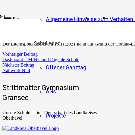
Elternsprechaben
Allgemeine Hinweise zum Verhalten b
Schulleben
Der Elternsprechabend am 15.11.2021 kann auf Grund der Corana-Lage
Vorheriger Beitrag
Dashboard – MINT und Digitale Schule
Nächster Beitrag
Offener Ganztag
Nähwork Nr.4
Strittmatter Gymnasium
AGs
Gransee
Unsere Schule ist in Trägerschaft des Landkreises
Projekte
Oberhavel.