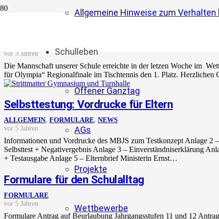
Allgemeine Hinweise zum Verhalten b
Jugend trainiert für Olympia Regionalfinale i
ALLGEMEIN
,
FORMULARE
,
NEWS
,
PROJEKTE
,
SCHÜLERTEXTE
Schulleben
vor 3 Jahren
Die Mannschaft unserer Schule erreichte in der letzen Woche im Wett
für Olympia“ Regionalfinale im Tischtennis den 1. Platz. Herzliche
Offener Ganztag
Selbsttestung: Vordrucke für Eltern
ALLGEMEIN
,
FORMULARE
,
NEWS
vor 5 Jahren
AGs
Informationen und Vordrucke des MBJS zum Testkonzept Anlage 2 
Selbsttest + Negativergebnis Anlage 3 – Einverständniserklärung Anl
+ Testausgabe Anlage 5 – Elternbrief Ministerin Ernst…
Projekte
Formulare für den Schulalltag
FORMULARE
vor 5 Jahren
Wettbewerbe
Formulare Antrag auf Beurlaubung Jahrgangsstufen 11 und 12 Antra