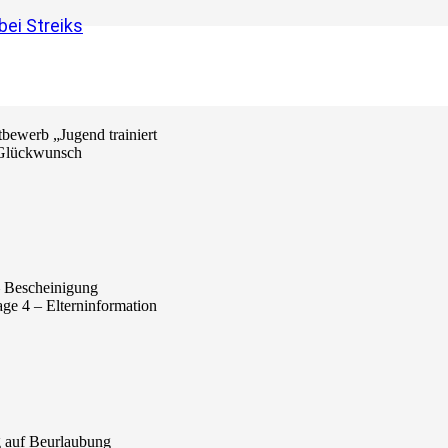
ei Streiks
bewerb „Jugend trainiert
n Glückwunsch
– Bescheinigung
age 4 – Elterninformation
g auf Beurlaubung