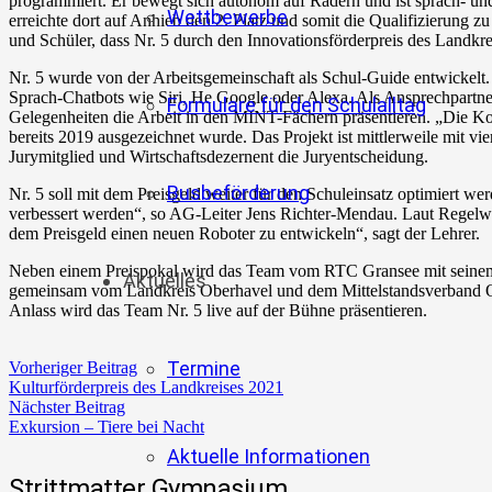
programmiert. Er bewegt sich autonom auf Rädern und ist sprach- und
Wettbewerbe
erreichte dort auf Anhieb den 2. Platz und somit die Qualifizierung
und Schüler, dass Nr. 5 durch den Innovationsförderpreis des Landk
Nr. 5 wurde von der Arbeitsgemeinschaft als Schul-Guide entwickelt
Sprach-Chatbots wie Siri, He Google oder Alexa. Als Ansprechpartne
Formulare für den Schulalltag
Gelegenheiten die Arbeit in den MINT-Fächern präsentieren. „Die Ko
bereits 2019 ausgezeichnet wurde. Das Projekt ist mittlerweile mit 
Jurymitglied und Wirtschaftsdezernent die Juryentscheidung.
Busbeförderung
Nr. 5 soll mit dem Preisgeld weiter für den Schuleinsatz optimiert 
verbessert werden“, so AG-Leiter Jens Richter-Mendau. Laut Regelwe
dem Preisgeld einen neuen Roboter zu entwickeln“, sagt der Lehrer.
Neben einem Preispokal wird das Team vom RTC Gransee mit seinem B
Aktuelles
gemeinsam vom Landkreis Oberhavel und dem Mittelstandsverband Ober
Anlass wird das Team Nr. 5 live auf der Bühne präsentieren.
Termine
Vorheriger Beitrag
Kulturförderpreis des Landkreises 2021
Nächster Beitrag
Exkursion – Tiere bei Nacht
Aktuelle Informationen
Strittmatter Gymnasium