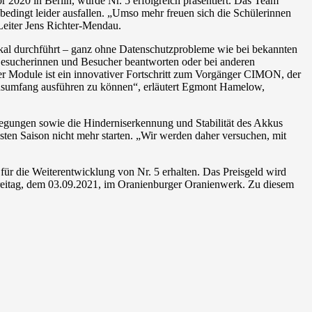
 2020 in Berlin, wurde Nr. 5 erfolgreich präsentiert. Das Team
bedingt leider ausfallen. „Umso mehr freuen sich die Schülerinnen
Leiter Jens Richter-Mendau.
okal durchführt – ganz ohne Datenschutzprobleme wie bei bekannten
 Besucherinnen und Besucher beantworten oder bei anderen
er Module ist ein innovativer Fortschritt zum Vorgänger CIMON, der
tionsumfang ausführen zu können“, erläutert Egmont Hamelow,
ewegungen sowie die Hinderniserkennung und Stabilität des Akkus
en Saison nicht mehr starten. „Wir werden daher versuchen, mit
r die Weiterentwicklung von Nr. 5 erhalten. Das Preisgeld wird
Freitag, dem 03.09.2021, im Oranienburger Oranienwerk. Zu diesem