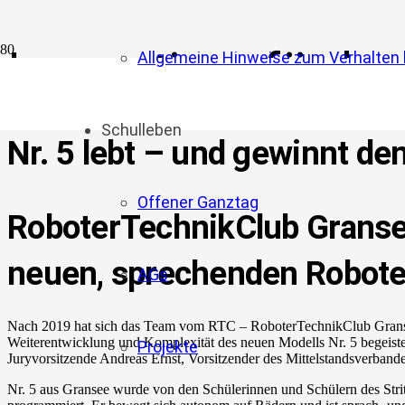
Innovationsförder
Allgemeine Hinweise zum Verhalten b
Schulleben
Nr. 5 lebt – und gewinnt de
Offener Ganztag
RoboterTechnikClub Granse
neuen, sprechenden Robote
AGs
Nach 2019 hat sich das Team vom RTC – RoboterTechnikClub Gransee 
Weiterentwicklung und Komplexität des neuen Modells Nr. 5 begeistert
Projekte
Juryvorsitzende Andreas Ernst, Vorsitzender des Mittelstandsverband
Nr. 5 aus Gransee wurde von den Schülerinnen und Schülern des Stri