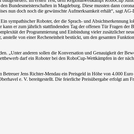
 bildgesteuert. Im ersten Test, dem Regionalwettkampf RoboCup Junior
 zu den Bundesmeisterschaften in Magdeburg. Diese mussten dann corona
reises nun doch noch die gewünschte Aufmerksamkeit erhält“, sagt AG-
. Ein sympathischer Roboter, der die Sprach- und Absichtserkennung l
r kann er zum jährlich stattfindenden Tag der offenen Tür Fragen der
mplexität der Programmierung und Einbindung vieler zusätzlicher neu
vier, anstelle von einer Recheneinheit bestückt, um den gesamten Funk
werden. „Unter anderen sollen die Konversation und Genauigkeit der B
ttbewerb darf ein Roboter bei den RoboCup-Wettkämpfen in der nächst
etreuer Jens Richter-Mendau ein Preisgeld in Höhe von 4.000 Euro fü
havel e. V. bereitgestellt. Die feierliche Preisübergabe erfolgt am 