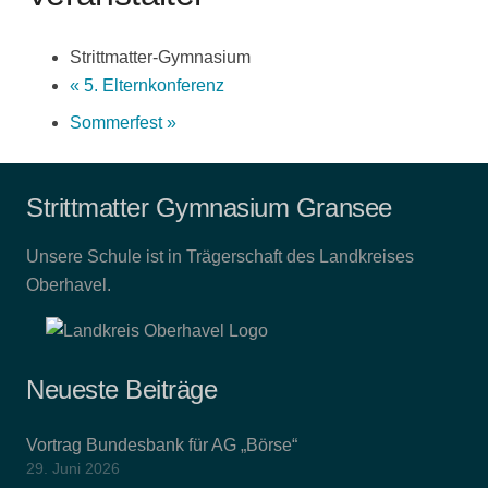
Strittmatter-Gymnasium
«
5. Elternkonferenz
Sommerfest
»
Strittmatter Gymnasium Gransee
Unsere Schule ist in Trägerschaft des Landkreises
Oberhavel.
Neueste Beiträge
Vortrag Bundesbank für AG „Börse“
29. Juni 2026