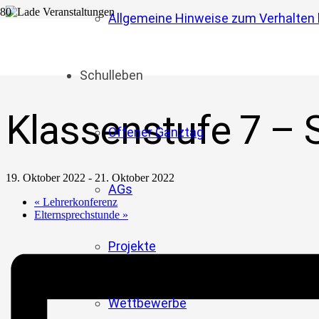
Allgemeine Hinweise zum Verhalten b
« Alle Veranstaltungen
Diese Veranstaltung hat bereits stattgefunden.
Schulleben
Klassenstufe 7 –
Offener Ganztag
19. Oktober 2022
-
21. Oktober 2022
AGs
«
Lehrerkonferenz
Elternsprechstunde
»
Projekte
Wettbewerbe