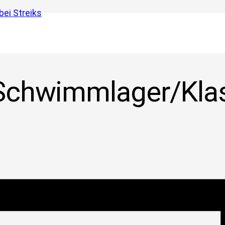
ei Streiks
 Schwimmlager/Kla