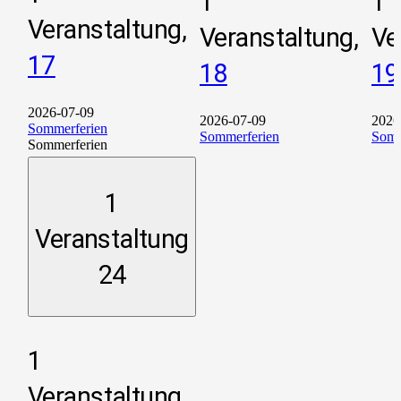
1
1
Veranstaltung,
Veranstaltung,
Ve
17
18
19
2026-07-09
2026-07-09
2026
Sommerferien
Sommerferien
Somm
Sommerferien
1
Veranstaltung
24
1
Veranstaltung,