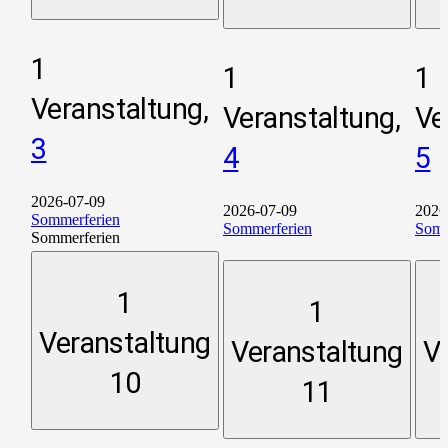
1
1
1
Veranstaltung,
Veranstaltung,
Ve
3
4
5
2026-07-09
2026-07-09
2026
Sommerferien
Sommerferien
Somm
Sommerferien
1
1
Veranstaltung
Veranstaltung
V
10
11