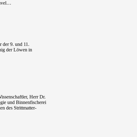
havel…
 der 9. und 11.
nig der Löwen in
ssenschaftler, Herr Dr.
gie und Binnenfischerei
n des Strittmatter-