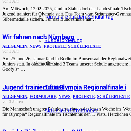
vor 1 Jahr
Am Mittwoch, 12.02.2025, fand in Stahnsdorf das Landesfinale Tis
Jugend trainiert für Olympia statt. Das Team vom Strittmatter-Gymna
Formulare für den Schulalltag
Silbermedaille sichern. Für das Bundesfinale hat…
Wir fahren nach Nürnberg
Busbeförderung
ALLGEMEIN
,
NEWS
,
PROJEKTE
,
SCHÜLERTEXTE
vor 1 Jahr
Am 25. und 26. Januar fand in Berlin im Bunsensaal der Regionalw
Aktuelles
Juniors statt. In diesem Jahr sind 3 Teams unserer Schule angetrete
Goofy’s“ …
Jugend trainiert für Olympia Regionalfinale i
Termine
ALLGEMEIN
,
FORMULARE
,
NEWS
,
PROJEKTE
,
SCHÜLERTEXTE
vor 3 Jahren
Die Mannschaft unserer Schule erreichte in der letzen Woche im Wett
Aktuelle Informationen
für Olympia“ Regionalfinale im Tischtennis den 1. Platz. Herzliche