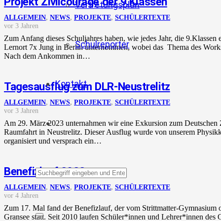
Projekt Zivilcourage der 9.Klassen
Vertretungsplan
ALLGEMEIN
,
NEWS
,
PROJEKTE
,
SCHÜLERTEXTE
vor 3 Jahren
Zum Anfang dieses Schuljahres haben, wie jedes Jahr, die 9.Klassen
Schulreporter
Lernort 7x Jung in Berlin unternommen, wobei das Thema des Work
Nach dem Ankommen in…
Kontakt
Tagesausflug zum DLR-Neustrelitz
ALLGEMEIN
,
NEWS
,
PROJEKTE
,
SCHÜLERTEXTE
vor 3 Jahren
Am 29. März 2023 unternahmen wir eine Exkursion zum Deutschen Z
Raumfahrt in Neustrelitz. Dieser Ausflug wurde von unserem Physi
organisiert und versprach ein…
Benefizlauf 2022
ALLGEMEIN
,
NEWS
,
PROJEKTE
,
SCHÜLERTEXTE
vor 4 Jahren
Zum 17. Mal fand der Benefizlauf, der vom Strittmatter-Gymnasium or
Gransee statt. Seit 2010 laufen Schüler*innen und Lehrer*innen de