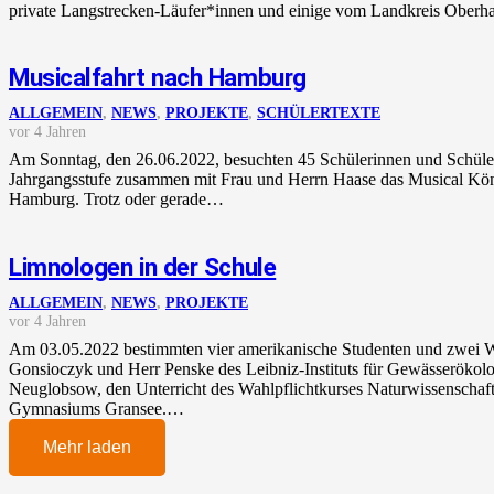
private Langstrecken-Läufer*innen und einige vom Landkreis Ober
Musicalfahrt nach Hamburg
ALLGEMEIN
,
NEWS
,
PROJEKTE
,
SCHÜLERTEXTE
vor 4 Jahren
Am Sonntag, den 26.06.2022, besuchten 45 Schülerinnen und Schüler
Jahrgangsstufe zusammen mit Frau und Herrn Haase das Musical Kö
Hamburg. Trotz oder gerade…
Limnologen in der Schule
ALLGEMEIN
,
NEWS
,
PROJEKTE
vor 4 Jahren
Am 03.05.2022 bestimmten vier amerikanische Studenten und zwei Wi
Gonsioczyk und Herr Penske des Leibniz-Instituts für Gewässerökolo
Neuglobsow, den Unterricht des Wahlpflichtkurses Naturwissenschafte
Gymnasiums Gransee.…
Mehr laden