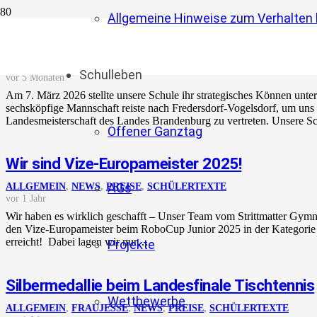
Allgemeine Hinweise zum Verhalten b
Starker 6. Platz: Unsere Schach-AG bei der 
ALLGEMEIN
,
NEWS
,
SCHÜLERTEXTE
Schulleben
vor 5 Monaten
Am 7. März 2026 stellte unsere Schule ihr strategisches Können unte
sechsköpfige Mannschaft reiste nach Fredersdorf-Vogelsdorf, um uns 
Landesmeisterschaft des Landes Brandenburg zu vertreten. Unsere 
Offener Ganztag
Wir sind Vize-Europameister 2025!
AGs
ALLGEMEIN
,
NEWS
,
PREISE
,
SCHÜLERTEXTE
vor 1 Jahr
Wir haben es wirklich geschafft – Unser Team vom Strittmatter Gymn
den Vize-Europameister beim RoboCup Junior 2025 in der Kategori
erreicht! Dabei lagen wir nur…
Projekte
Silbermedallie beim Landesfinale Tischtennis
Wettbewerbe
ALLGEMEIN
,
FRAUJESSE
,
NEWS
,
PREISE
,
SCHÜLERTEXTE