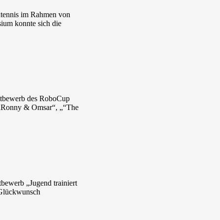
chtennis im Rahmen von
sium konnte sich die
ettbewerb des RoboCup
n: „Ronny & Omsar“, „“The
bewerb „Jugend trainiert
n Glückwunsch