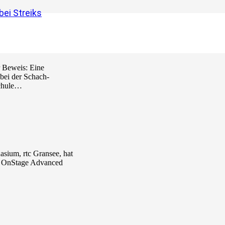
ei Streiks
Landesmeisterschaft!
r Beweis: Eine
bei der Schach-
Schule…
asium, rtc Gransee, hat
e OnStage Advanced